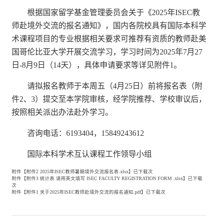
根据国家留学基金管理委员会关于《2025年ISEC教
师赴境外交流的报名通知》，国内各院校具有国际本科学
术课程项目的专业根据相关要求可推荐有资质的教师赴美
国哥伦比亚大学开展交流学习，学习时间为2025年7月27
日-8月9日（14天），具体申请要求等详见附件1。
请拟报名教师于本周五（4月25日）前将报名表（附
件2、3）提交至本学院审核，经学院推荐、学校审议后，
按照相关派出办法赴外学习。
咨询电话：6193404，15849243612
国际本科学术互认课程工作领导小组
附件【
附件2 2025年ISEC教师暑期境外交流报名表.xlsx
】已下载
次
附件【
附件3 统计表 请用英文填写 ISEC FACULTY REGISTRATION FORM .xlsx
】已下载
次
附件【
附件1 关于2025年ISEC教师赴境外交流的报名通知.pdf
】已下载
次