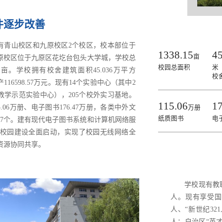
件逐步改善
有青山校区和九原校区2个校区，校本部位于
1338.15
4
亩
原校区位于九原区花圪台包头大学城，学校总
校园总面积
米
.15亩。学校拥有校舍建筑面积45.036万平方
校
116598.57万元。现有14个实验中心（其中2
教学示范实验中心），205个校外实习基地。
115.06
1
5.06万册、电子图书176.47万册，各类中外文
万册
纸质图书
电
97个。建有现代电子图书系统和计算机网络服
慧校园建设全面启动，实现了校园无线网络全
资源协同共享。
学校现有教职
人。现有享受国
人、“新世纪32
人；自治区“英才