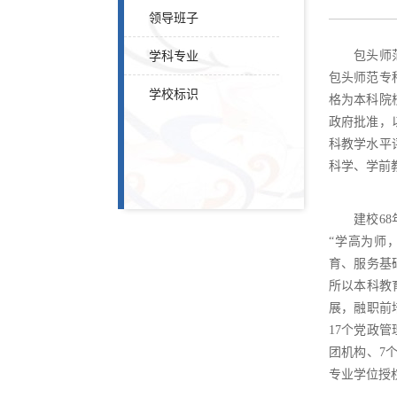
领导班子
包头师
学科专业
包头师范专
学校标识
格为本科院
政府批准，
科教学水平
科学、学前
建校6
“学高为师
育、服务基
所以本科教
展，融职前
17个党政
团机构、7
专业学位授权