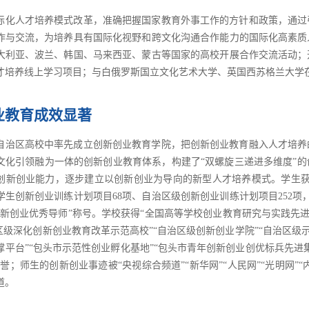
际化人才培养模式改革，准确把握国家教育外事工作的方针和政策，通过
作与交流，为培养具有国际化视野和跨文化沟通合作能力的国际化高素质
大利亚、波兰、韩国、马来西亚、蒙古等国家的高校开展合作交流活动；
才培养线上学习项目；与白俄罗斯国立文化艺术大学、英国西苏格兰大学
业教育成效显著
自治区高校中率先成立创新创业教育学院，把创新创业教育融入人才培养
文化引领融为一体的创新创业教育体系，构建了“双螺旋三递进多维度”
创新创业能力，逐步建立以创新创业为导向的新型人才培养模式。学生获
学生创新创业训练计划项目68项、自治区级创新创业训练计划项目252项
创新创业优秀导师”称号。学校获得“全国高等学校创业教育研究与实践先进
区级深化创新创业教育改革示范高校”“自治区级创新创业学院”“自治区级
平台”“包头市示范性创业孵化基地”“包头市青年创新创业创优标兵先进集
誉；师生的创新创业事迹被“央视综合频道”“新华网”“人民网”“光明网”
道。