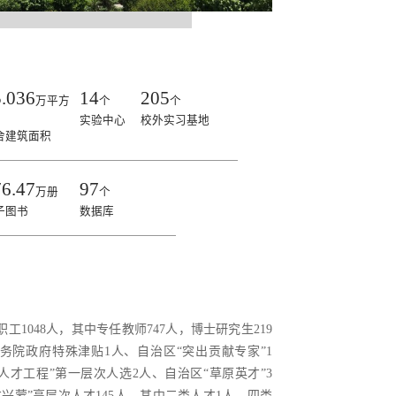
5.036
14
205
万平方
个
个
实验中心
校外实习基地
舍建筑面积
76.47
97
万册
个
子图书
数据库
工1048人，其中专任教师747人，博士研究生219
务院政府特殊津贴1人、自治区“突出贡献专家”1
1人才工程”第一层次人选2人、自治区“草原英才”3
兴蒙”高层次人才145人，其中二类人才1人、四类