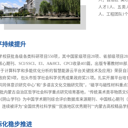
人才1人、五类人
人、工程团队1
平持续提升
学校获批各级各类科研项目550项，其中国家级项目28项、省部级项目283
心期刊、SCI/SSCI、EI、A&HCI、CPCI收录403篇，出版专著教
基于计算科学和多能优化分析的智慧能源云平台关键技术及应用》荣获自
政府奖9项，包头市哲学社会科学优秀成果政府奖21项。扎实开展平台培育
共同体意识研究中心”和“多语言文化交融研究院”，“磁学与磁性材料重点
获批内蒙古自治区哲学社会科学重点研究培育基地，“传统美术类非物质文
《阴山学刊》为中国学术期刊综合评价数据库来源期刊、中国核心期刊（
，连续被评为“全国优秀社科学报”“民族地区优秀期刊”“内蒙古高校精品学
际化稳步推进