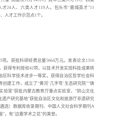
才24人、六类人才119人。包头市“鹿城英才”11
个、人才工作示范点1个。
项。获批科研经费总量5664万元。发表论文1316
材88部，获得专利授权42项，以技术开发实现科技成果转
治区科学技术进步一等奖。获得自治区哲学社会科
创建工作，成立了“黄河‘几字弯’生态研究院”“铸
实验室”获批内蒙古教育厅重点实验室，“阴山文化
化遗产研究基地”获批自治区文化和旅游厅非遗研究
遴选）数据库收录期刊、中国人文社会科学期刊A
报”，有“边塞学术之花”的美誉。