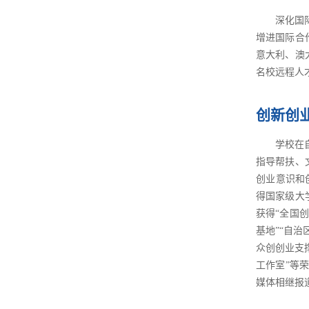
深化国
增进国际合
意大利、澳
名校远程人
创新创
学校在
指导帮扶、
创业意识和
得国家级大
获得“全国
基地”“自治
众创创业支撑
工作室”等荣
媒体相继报