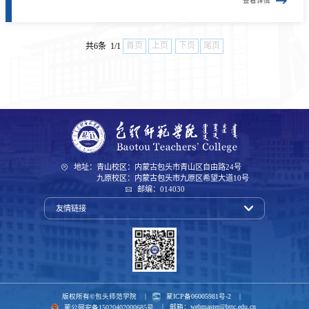
查看详情
首页
上页
下页
尾页
共6条 1/1
地址：青山校区：内蒙古包头市青山区自由路24号
九原校区：内蒙古包头市九原区希望大道10号
邮编：014030
友情链接
版权所有©包头师范学院 |
蒙ICP备06005981号-2
|
|
邮箱：
webmaster@bttc.edu.cn
蒙公网安备15020402000685号