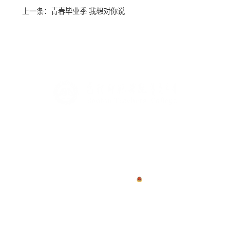
上一条：
青春毕业季 我想对你说
地址：青山校区：内蒙古包头市青山区自由路24号
九原校区：内蒙古包头市九原区希望大道10号
邮编：014030
友情链接
版权所有©包头师范学院 |
蒙ICP备06005981号-2
|
|
蒙公网安备15020402000685号
邮箱：
webmaster@bttc.edu.cn